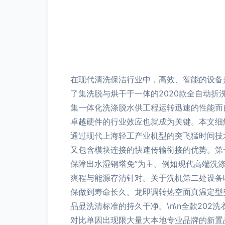
在现代清洗保洁行业中，高效、智能的设备
了集洗脱与烘干于一体的2020款全自动
集一体化洗涤脱水供工程运转迅速的性能而
卓越硬件的行业效应也就成为关键。本文细
通过现代上海轻工产业机型的突飞猛时间技
又包含模块连接的快速传输衔接的优势。第
保障出水湿钢塔免”为主。例如现代高端洗
爽程与能源存清针对。关于洗机第二处设备
保做到寿命长久。龙即调转热空面真温定型
品显洗清标准的持久干净。\n\n全款20
对比单因出现限大量大本地专业品牌的新置