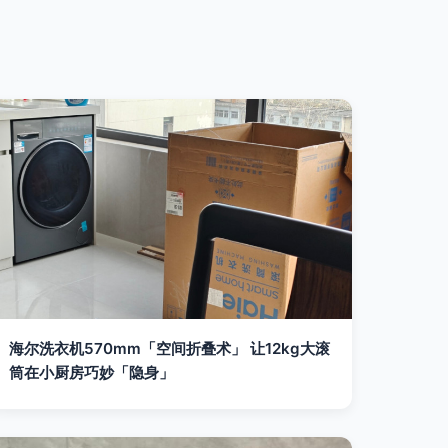
海尔洗衣机570mm「空间折叠术」 让12kg大滚
筒在小厨房巧妙「隐身」